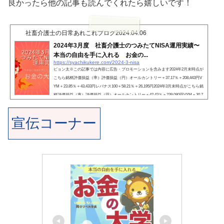
良かったら他の記事も読んでくれたら嬉しいです！
社畜介護士の日常あれこれブログ
2024.04.06
2024年3月度 社畜介護士のつみたてNISA運用実績〜
本当の自由を手に入れる お金の...
https://syachikukere.com/2024-3-nisa
ピョン太※この記事では内容に広告・プロモーションを含みます2024年2月末時点が
こちら銘柄評価損益（率）評価損益（円）オールカントリー＋37.17％＋208,443円V
YM＋23.85％＋43,433円レバナス100＋58.21％＋26,195円2024年3月末時点がこちら銘
柄評価損益（率）評価損益（円）オールカントリー＋42.43％＋239,080円VYM＋30.7
6％＋56,004円レバナス100＋61.44％＋27,652円評価損益率が４０％を突破❗️笑いが止
まらないというか、ちょっと気持ち悪いですね。少なくとも買い増しはしばらく控
宣伝コーナー
えたほうがいいかなやまちんまあ買い増すお金がな...