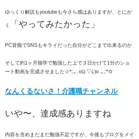
ゆっくり解説もyoutubeも今さら感はありますが、とにか
「やってみたかった」
く
PC音痴でSNSもキライだった自分がどこまで出来るのか
そして約1ヶ月独学で勉強した上で３日かけて1分のショ
ート動画を完成させました☆*:.｡. o(≧▽≦)o .｡.:*☆
なんくるないさ！介護職チャンネル
いや〜、達成感ありますね
内容を含めまだまだ勉強不足ですが、今後もブログをメイ