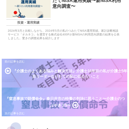
たてNISA運用実績〜新NISA利用
意向調査〜
投資・運用実績
2024年3月と比較しながら、2024年5月の私のつみたてNISA運用実績。家計診断相談
サービス「オカネコ」を運営する株式会社400Fが新NISAの利用意向調査の結果を公表
しました。驚きの調査結果を紹介します
『介護士のよくある悩みと解決方法』介護士16年目の私が介護士5年
目リーダーなりたての私に伝えたいこと
『窒息事故で賠償命令』春日井市の特養の判決に思うこと〜介護士のつ
ぶやき２9〜