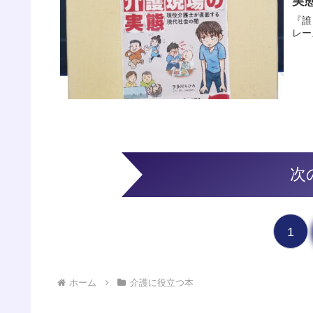
実
『誰
レー
次
1
ホーム
介護に役立つ本