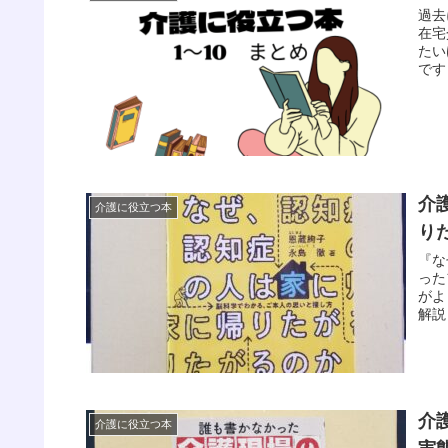
過去
在宅
たい
です
介
介護に役立つ本
り
『な
った
がよ
解説
介
介護に役立つ本