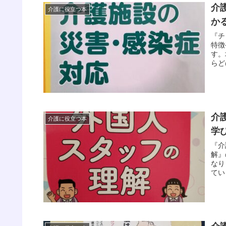
介
介護に役立つ本
か
『チ
特徴
す。
らど
行動
介
介護に役立つ本
学
『介
解』
なり
てい
なっ