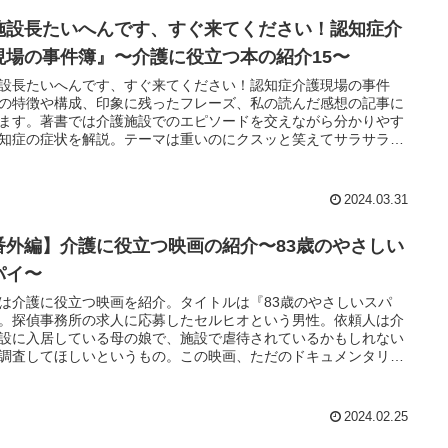
施設長たいへんです、すぐ来てください！認知症介
現場の事件簿』〜介護に役立つ本の紹介15〜
設長たいへんです、すぐ来てください！認知症介護現場の事件
の特徴や構成、印象に残ったフレーズ、私の読んだ感想の記事に
ます。著書では介護施設でのエピソードを交えながら分かりやす
知症の症状を解説。テーマは重いのにクスッと笑えてサラサラ読
す
2024.03.31
番外編】介護に役立つ映画の紹介〜83歳のやさしい
パイ〜
は介護に役立つ映画を紹介。タイトルは『83歳のやさしいスパ
。探偵事務所の求人に応募したセルヒオという男性。依頼人は介
設に入居している母の娘で、施設で虐待されているかもしれない
調査してほしいというもの。この映画、ただのドキュメンタリー
じゃなかった！？
2024.02.25