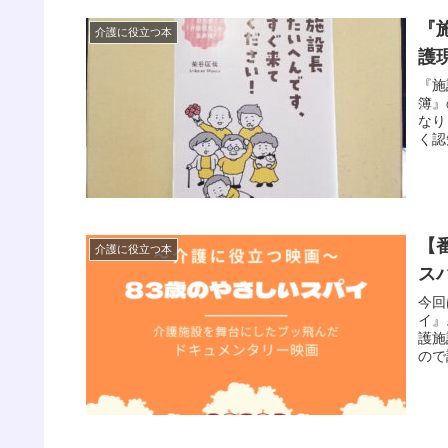
『
介護に役立つ本
護
『施
簿』
なり
く認
めま
【
介護に役立つ本
ス
今回
イ』
護施
ので
映画