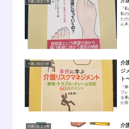
介
介護に役立つ本
『私
私の
たの
ん本
介
介護に役立つ本
ジ
ト
『事
フレ
る事
が具
介
介護に役立つ本