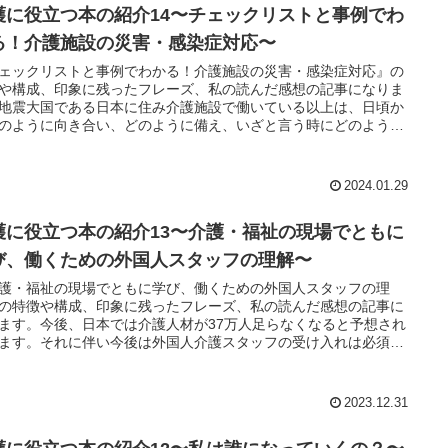
護に役立つ本の紹介14〜チェックリストと事例でわ
る！介護施設の災害・感染症対応〜
ェックリストと事例でわかる！介護施設の災害・感染症対応』の
や構成、印象に残ったフレーズ、私の読んだ感想の記事になりま
地震大国である日本に住み介護施設で働いている以上は、日頃か
のように向き合い、どのように備え、いざと言う時にどのように
すればいいのかを自ら学ぶ姿勢が大切
2024.01.29
護に役立つ本の紹介13〜介護・福祉の現場でともに
び、働くための外国人スタッフの理解〜
護・福祉の現場でともに学び、働くための外国人スタッフの理
の特徴や構成、印象に残ったフレーズ、私の読んだ感想の記事に
ます。今後、日本では介護人材が37万人足らなくなると予想され
ます。それに伴い今後は外国人介護スタッフの受け入れは必須に
ていく。今から備えてピンチをチャンスに！
2023.12.31