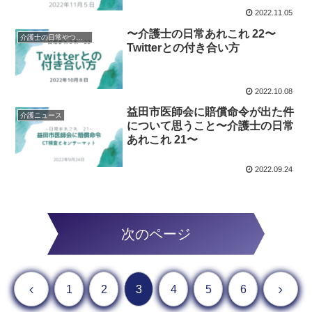
2022.11.05
〜介護士の日常あれこれ 22〜
介護士の日常やつぶやき
Twitterとの付き合い方
2022.10.08
益田市医師会に賠償命令が出た件
介護ニュース
について思うこと〜介護士の日常
あれこれ 21〜
2022.09.24
次のページ
前へ
次へ
1
2
3
4
5
6