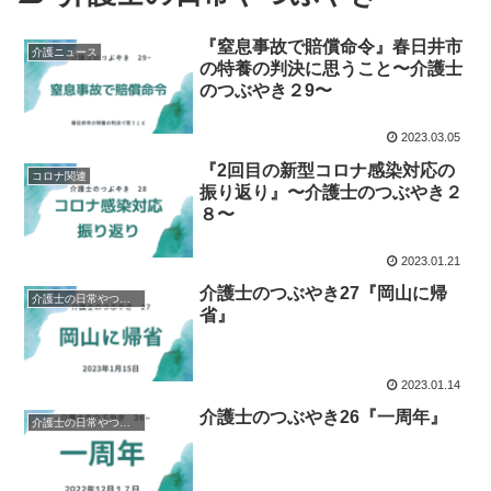
『窒息事故で賠償命令』春日井市
介護ニュース
の特養の判決に思うこと〜介護士
のつぶやき２9〜
2023.03.05
『2回目の新型コロナ感染対応の
コロナ関連
振り返り』〜介護士のつぶやき２
８〜
2023.01.21
介護士のつぶやき27『岡山に帰
介護士の日常やつぶやき
省』
2023.01.14
介護士のつぶやき26『一周年』
介護士の日常やつぶやき