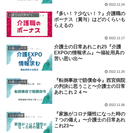
2022.12.24
『多い！？少ない！？』介護職の
介護士の日常やつぶやき
ボーナス（賞与）はどのくらいも
らえるの
2022.12.17
介護士の日常あれこれ25『介護
介護ニュース
EXPOの情報求ム』〜福祉用具の
苦い思い出〜
2022.11.26
『転倒事故で賠償命令』西宮病院
介護ニュース
の判決に思うこと〜介護士の日常
あれこれ２４〜
2022.11.06
『家族がコロナ陽性になった時の
コロナ関連
７つの備え』〜介護士の日常あれ
これ23〜