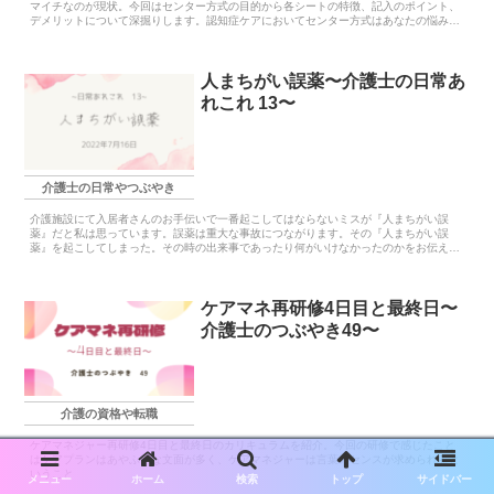
マイチなのが現状。今回はセンター方式の目的から各シートの特徴、記入のポイント、
デメリットについて深掘りします。認知症ケアにおいてセンター方式はあなたの悩みを
きっと解決してくれるでしょう
人まちがい誤薬〜介護士の日常あ
れこれ 13〜
介護士の日常やつぶやき
介護施設にて入居者さんのお手伝いで一番起こしてはならないミスが『人まちがい誤
薬』だと私は思っています。誤薬は重大な事故につながります。その『人まちがい誤
薬』を起こしてしまった。その時の出来事であったり何がいけなかったのかをお伝えす
ることで、私のいる施設のみならずの再発防止になればと思います
ケアマネ再研修4日目と最終日〜
介護士のつぶやき49〜
介護の資格や転職
ケアマネジャー再研修4日目と最終日のカリキュラムを紹介。今回の研修で感じたこと
はケアプランはあやふやな文面が多く、ケアマネジャーは言葉のセンスが求められると
いうこと
メニュー
ホーム
検索
トップ
サイドバー