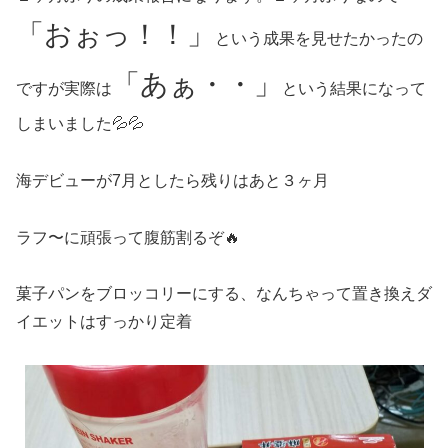
「おぉっ！！」
という成果を見せたかったの
「あぁ・・」
ですが実際は
という結果になって
しまいました💦💦
海デビューが7月としたら残りはあと３ヶ月
ラフ〜に頑張って腹筋割るぞ🔥
菓子パンをブロッコリーにする、なんちゃって置き換えダ
イエットはすっかり定着