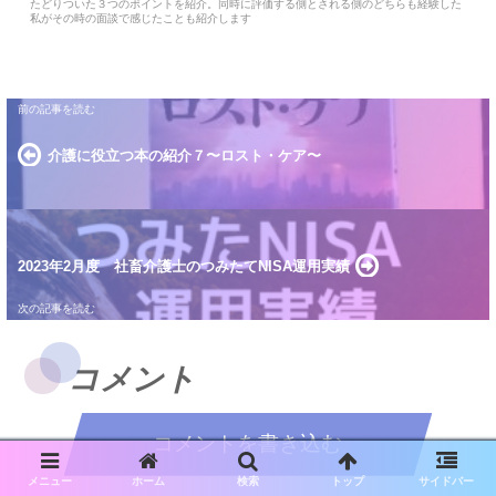
たどりついた３つのポイントを紹介。同時に評価する側とされる側のどちらも経験した
私がその時の面談で感じたことも紹介します
介護に役立つ本の紹介７〜ロスト・ケア〜
2023年2月度 社畜介護士のつみたてNISA運用実績
コメント
コメントを書き込む
メニュー
ホーム
検索
トップ
サイドバー