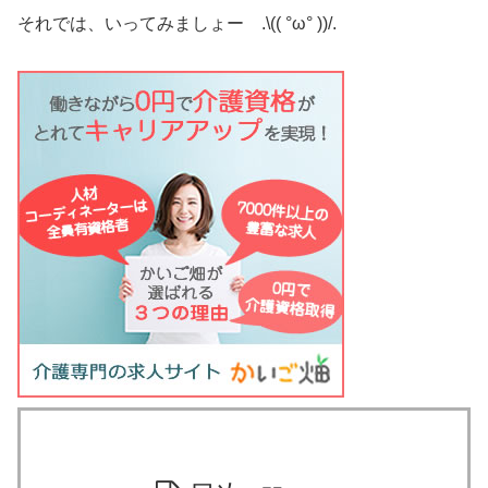
それでは、いってみましょー .\(( °ω° ))/.