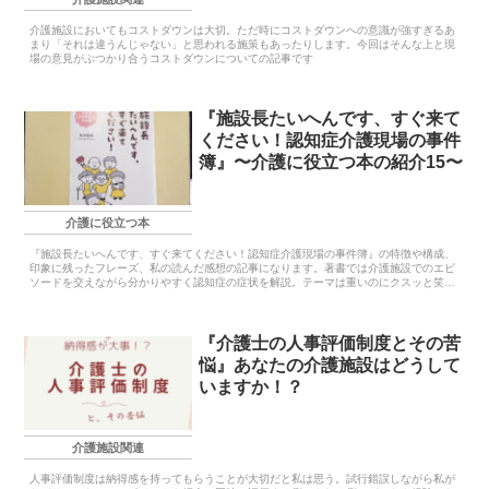
介護施設においてもコストダウンは大切。ただ時にコストダウンへの意識が強すぎるあ
まり「それは違うんじゃない」と思われる施策もあったりします。今回はそんな上と現
場の意見がぶつかり合うコストダウンについての記事です
『施設長たいへんです、すぐ来て
ください！認知症介護現場の事件
簿』〜介護に役立つ本の紹介15〜
介護に役立つ本
『施設長たいへんです、すぐ来てください！認知症介護現場の事件簿』の特徴や構成、
印象に残ったフレーズ、私の読んだ感想の記事になります。著書では介護施設でのエピ
ソードを交えながら分かりやすく認知症の症状を解説。テーマは重いのにクスッと笑え
てサラサラ読めます
『介護士の人事評価制度とその苦
悩』あなたの介護施設はどうして
いますか！？
介護施設関連
人事評価制度は納得感を持ってもらうことが大切だと私は思う。試行錯誤しながら私が