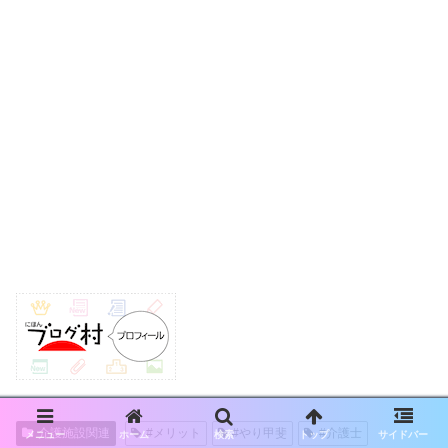
介護施設関連
#メリット
#やり甲斐
#介護士
メニュー
ホーム
検索
トップ
サイドバー